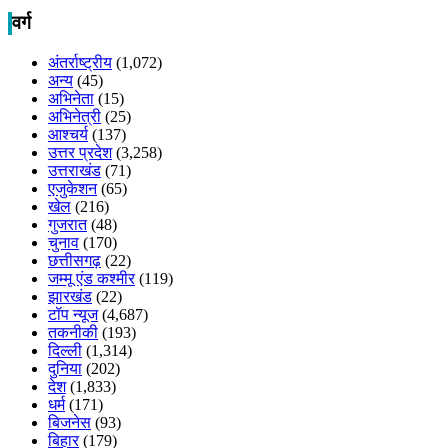
वर्ग
अंतर्राष्ट्रीय
(1,072)
अन्य
(45)
अभिनेता
(15)
अभिनेत्री
(25)
आश्चर्य
(137)
उत्तर प्रदेश
(3,258)
उत्तराखंड
(71)
एजुकेशन
(65)
खेल
(216)
गुजरात
(48)
चुनाव
(170)
छत्तीसगढ़
(22)
जम्मू एंड कश्मीर
(119)
झारखंड
(22)
टॉप न्यूज
(4,687)
तकनीकी
(193)
दिल्ली
(1,314)
दुनिया
(202)
देश
(1,833)
धर्म
(171)
बिजनेस
(93)
बिहार
(179)