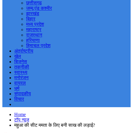
छत्तीसगढ़
जम्मू एंड कश्मीर
झारखंड
बिहार
मध्य प्रदेश
महाराष्ट्र
राजस्थान
हरियाणा
हिमाचल प्रदेश
अंतर्राष्ट्रीय
खेल
बिजनेस
तकनीकी
स्वास्थ्य
मनोरंजन
वायरल
धर्म
संपादकीय
विचार
Home
टॉप न्यूज
महुआ की सीट ममता के लिए बनी साख की लड़ाई?