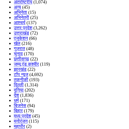
अंतर्राष्ट्रीय
(1,074)
अन्य
(45)
अभिनेता
(15)
अभिनेत्री
(25)
आश्चर्य
(137)
उत्तर प्रदेश
(3,262)
उत्तराखंड
(72)
एजुकेशन
(66)
खेल
(216)
गुजरात
(48)
चुनाव
(170)
छत्तीसगढ़
(22)
जम्मू एंड कश्मीर
(119)
झारखंड
(22)
टॉप न्यूज
(4,692)
तकनीकी
(193)
दिल्ली
(1,314)
दुनिया
(202)
देश
(1,836)
धर्म
(171)
बिजनेस
(94)
बिहार
(179)
मध्य प्रदेश
(45)
मनोरंजन
(115)
महापौर
(2)