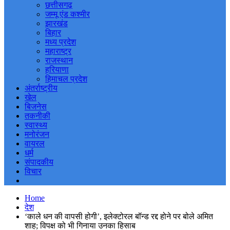
छत्तीसगढ़
जम्मू एंड कश्मीर
झारखंड
बिहार
मध्य प्रदेश
महाराष्ट्र
राजस्थान
हरियाणा
हिमाचल प्रदेश
अंतर्राष्ट्रीय
खेल
बिजनेस
तकनीकी
स्वास्थ्य
मनोरंजन
वायरल
धर्म
संपादकीय
विचार
Home
देश
‘काले धन की वापसी होगी’, इलेक्टोरल बॉन्ड रद्द होने पर बोले अमित
शाह; विपक्ष को भी गिनाया उनका हिसाब