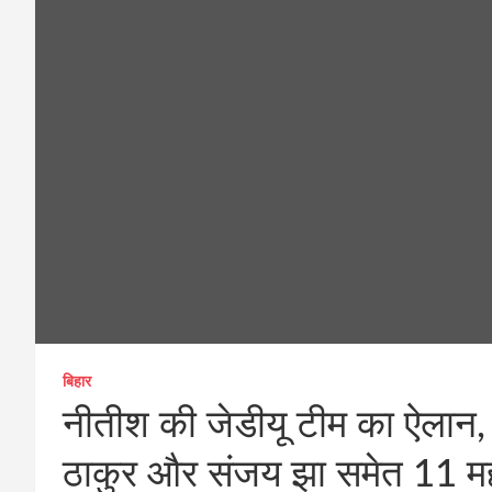
बिहार
नीतीश की जेडीयू टीम का ऐलान,
ठाकुर और संजय झा समेत 11 म