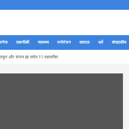
जनेस
तकनीकी
स्वास्थ्य
मनोरंजन
वायरल
धर्म
संपादकीय
थ ठाकुर और संजय झा समेत 11 महासचिव