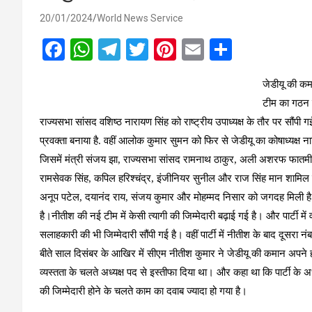
20/01/2024
World News Service
F
W
T
T
Pi
E
S
a
h
el
wi
nt
m
h
जे
डीयू की कम
ce
at
e
tt
er
ail
ar
टीम का गठन कर
b
s
gr
er
es
e
राज्यसभा सांसद वशिष्ठ नारायण सिंह को राष्ट्रीय उपाध्यक्ष के तौर पर सौंपी
o
A
a
t
प्रवक्ता बनाया है. वहीं आलोक कुमार सुमन को फिर से जेडीयू का कोषाध्यक्ष न
o
p
m
जिसमें मंत्री संजय झा, राज्यसभा सांसद रामनाथ ठाकुर, अली अशरफ फात
k
p
रामसेवक सिंह, कपिल हरिश्चंद्र, इंजीनियर सुनील और राज सिंह मान शामिल हैं।
अनूप पटेल, दयानंद राय, संजय कुमार और मोहम्मद निसार को जगदह मिली है। ज
है।नीतीश की नई टीम में केसी त्यागी की जिम्मेदारी बढ़ाई गई है। और पार्टी मे
सलाहकारी की भी जिम्मेदारी सौंपी गई है। वहीं पार्टी में नीतीश के बाद दूसरा न
बीते साल दिसंबर के आखिर में सीएम नीतीश कुमार ने जेडीयू की कमान अपने हाथों म
व्यस्तता के चलते अध्यक्ष पद से इस्तीफा दिया था। और कहा था कि पार्टी के अध्
की जिम्मेदारी होने के चलते काम का दवाब ज्यादा हो गया है।