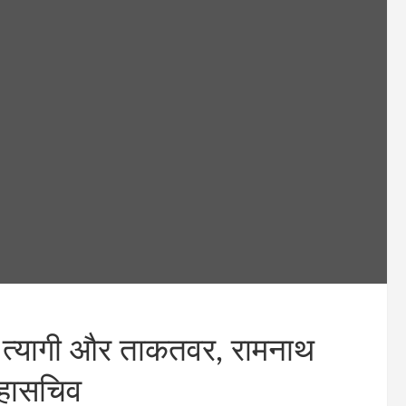
 त्यागी और ताकतवर, रामनाथ
हासचिव