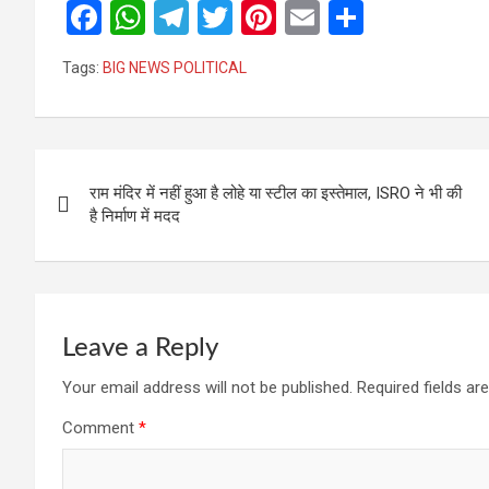
F
W
T
T
Pi
E
S
a
h
el
wi
nt
m
h
Tags:
BIG NEWS POLITICAL
ce
at
e
tt
er
ail
ar
b
s
gr
er
es
e
o
A
a
t
Post
o
p
m
राम मंदिर में नहीं हुआ है लोहे या स्टील का इस्तेमाल, ISRO ने भी की
navigation
है निर्माण में मदद
k
p
Leave a Reply
Your email address will not be published.
Required fields a
Comment
*