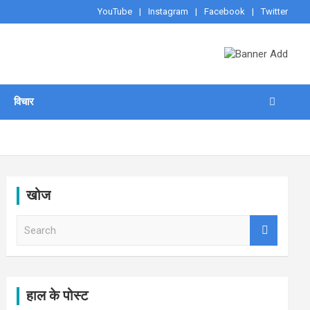
YouTube
Instagram
Facebook
Twitter
विचार
खोज
S
e
a
r
c
h
हाल के पोस्ट