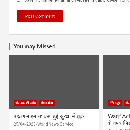
Save my name, email, and website in this browser for t
You may Missed
संपादक की पसंद
संपादकीय
टॉप न्यूज
संप
पहलगाम हमला: कहां हुई सुरक्षा में चूक
Waqf Act प
वो तथ्य ज
25/04/2025
World News Service